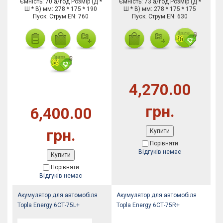
Ємність: 70 а/год Розмір (Д *
Ємність: 73 а/год Розмір (Д *
Ш * В) мм: 278 * 175 * 190
Ш * В) мм: 278 * 175 * 175
Пуск. Струм EN: 760
Пуск. Струм EN: 630
4,270.00
грн.
6,400.00
грн.
Купити
Порівняти
Відгуків немає
Купити
Порівняти
Відгуків немає
Акумулятор для автомобіля
Акумулятор для автомобіля
Topla Energy 6СТ-75L+
Topla Energy 6СТ-75R+