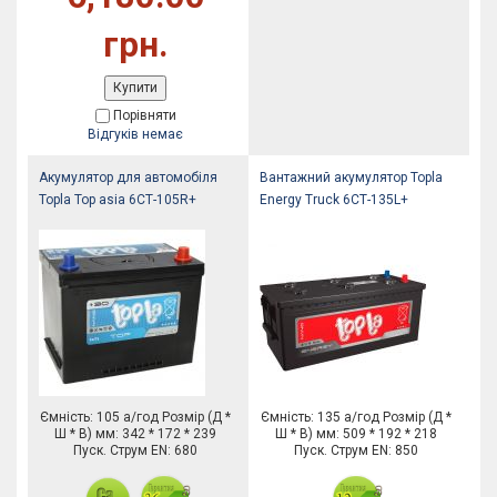
грн.
Купити
Порівняти
Відгуків немає
Акумулятор для автомобіля
Вантажний акумулятор Topla
Topla Top asia 6СТ-105R+
Energy Truck 6СТ-135L+
Ємність: 105 а/год Розмір (Д *
Ємність: 135 а/год Розмір (Д *
Ш * В) мм: 342 * 172 * 239
Ш * В) мм: 509 * 192 * 218
Пуск. Струм EN: 680
Пуск. Струм EN: 850