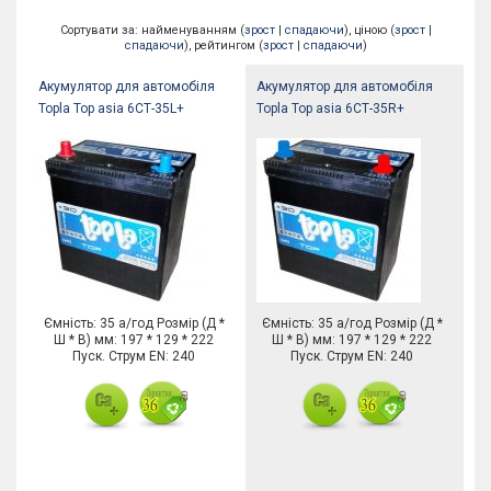
Сортувати за: найменуванням (
зрост
|
спадаючи
), ціною (
зрост
|
спадаючи
), рейтингом (
зрост
|
спадаючи
)
Акумулятор для автомобіля
Акумулятор для автомобіля
Topla Top asia 6СТ-35L+
Topla Top asia 6СТ-35R+
Ємність: 35 а/год Розмір (Д *
Ємність: 35 а/год Розмір (Д *
Ш * В) мм: 197 * 129 * 222
Ш * В) мм: 197 * 129 * 222
Пуск. Струм EN: 240
Пуск. Струм EN: 240