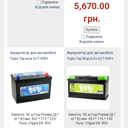
Порівняти
5,670.00
Відгуків немає
грн.
Купити
Порівняти
Відгуків немає
Акумулятор для автомобіля
Акумулятор для автомобіля
Topla Top asia 6СТ-95R+
Topla Top Stop & Go 6СТ-95R+
Ємність: 95 а/год Розмір (Д *
Ємність: 95 а/год Розмір (Д *
Ш * В) мм: 302 * 172 * 223
Ш * В) мм: 353 * 175 * 190
Пуск. Струм EN: 850
Пуск. Струм EN: 850