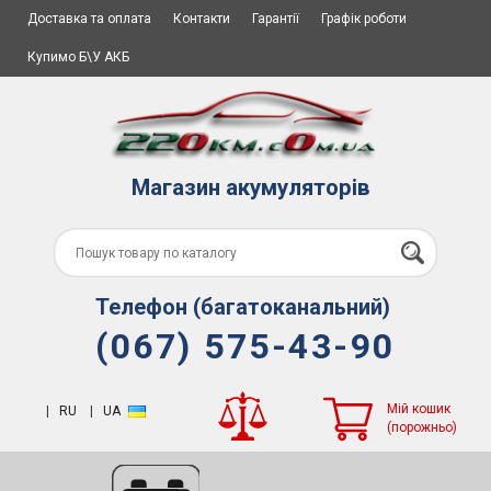
Доставка та оплата
Контакти
Гарантії
Графік роботи
Купимо Б\У АКБ
Магазин акумуляторів
Телефон (багатоканальний)
(067) 575-43-90
Мій кошик
|
RU
|
UA
(порожньо)