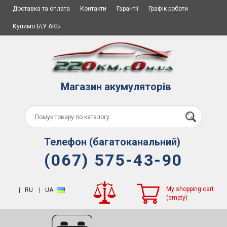
Доставка та оплата
Контакти
Гарантії
Графік роботи
Купимо Б\У АКБ
Магазин акумуляторів
Телефон (багатоканальний)
(067) 575-43-90
My shopping cart
|
RU
|
UA
(empty)