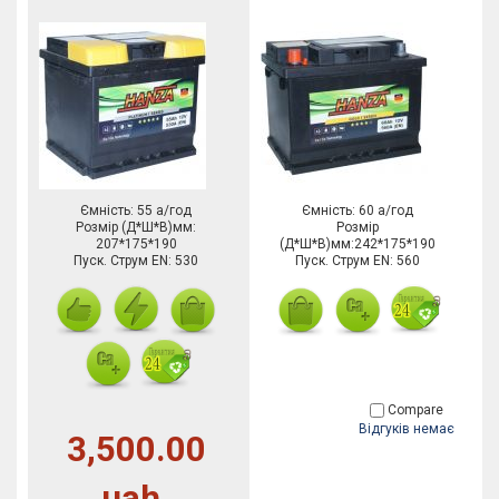
Ємність: 55 а/год
Ємність: 60 а/год
Розмір (Д*Ш*В)мм:
Розмір
207*175*190
(Д*Ш*В)мм:242*175*190
Пуск. Струм EN: 530
Пуск. Струм EN: 560
Compare
Відгуків немає
3,500.00
uah.