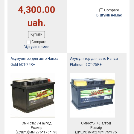
4,300.00
Compare
Відгуків немає
uah.
Купити
Compare
Відгуків немає
Акумулятор для авто Hanza
Акумулятор для авто Hanza
Gold 6СТ-74R+
Platinum 6СТ-75R+
Ємність: 74 а/год
Ємність: 75 а/год
Розмір
Розмір
(Д*Ш*В)мм:276*175*190
(Д*Ш*В)мм:278*175*175