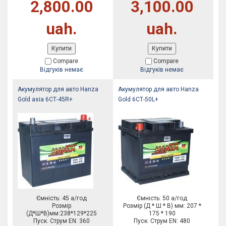
2,800.00
3,100.00
uah.
uah.
Купити
Купити
Compare
Compare
Відгуків немає
Відгуків немає
Акумулятор для авто Hanza
Акумулятор для авто Hanza
Gold asia 6СТ-45R+
Gold 6СТ-50L+
Ємність: 45 а/год
Ємність: 50 а/год
Розмір
Розмір (Д * Ш * В) мм: 207 *
(Д*Ш*В)мм:238*129*225
175 * 190
Пуск. Струм EN: 360
Пуск. Струм EN: 480