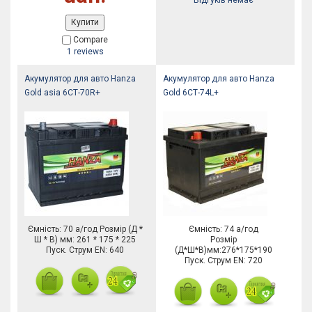
Відгуків немає
Купити
Compare
1 reviews
Акумулятор для авто Hanza
Акумулятор для авто Hanza
Gold asia 6СТ-70R+
Gold 6СТ-74L+
Ємність: 70 а/год Розмір (Д *
Ємність: 74 а/год
Ш * В) мм: 261 * 175 * 225
Розмір
Пуск. Струм EN: 640
(Д*Ш*В)мм:276*175*190
Пуск. Струм EN: 720