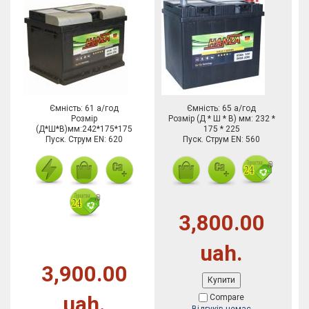
Ємність: 61 а/год
Ємність: 65 а/год
Розмір
Розмір (Д * Ш * В) мм: 232 *
(Д*Ш*В)мм:242*175*175
175 * 225
Пуск. Струм EN: 620
Пуск. Струм EN: 560
3,800.00
uah.
3,900.00
Купити
uah.
Compare