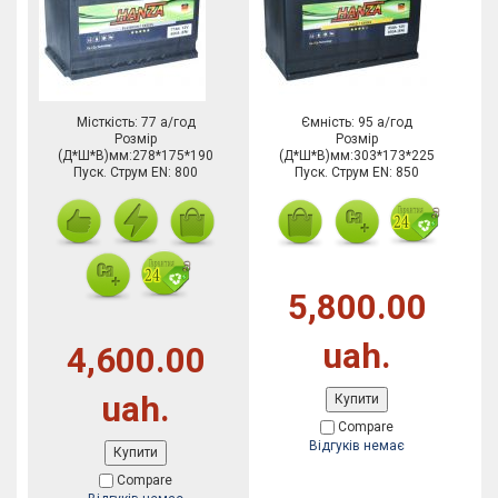
Місткість: 77 а/год
Ємність: 95 а/год
Розмір
Розмір
(Д*Ш*В)мм:278*175*190
(Д*Ш*В)мм:303*173*225
Пуск. Струм EN: 800
Пуск. Струм EN: 850
5,800.00
uah.
4,600.00
uah.
Купити
Compare
Відгуків немає
Купити
Compare