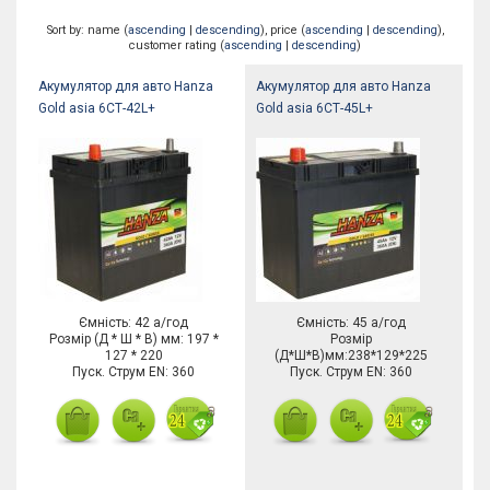
Sort by: name (
ascending
|
descending
), price (
ascending
|
descending
),
customer rating (
ascending
|
descending
)
Акумулятор для авто Hanza
Акумулятор для авто Hanza
Gold asia 6СТ-42L+
Gold asia 6СТ-45L+
Ємність: 42 а/год
Ємність: 45 а/год
Розмір (Д * Ш * В) мм: 197 *
Розмір
127 * 220
(Д*Ш*В)мм:238*129*225
Пуск. Струм EN: 360
Пуск. Струм EN: 360