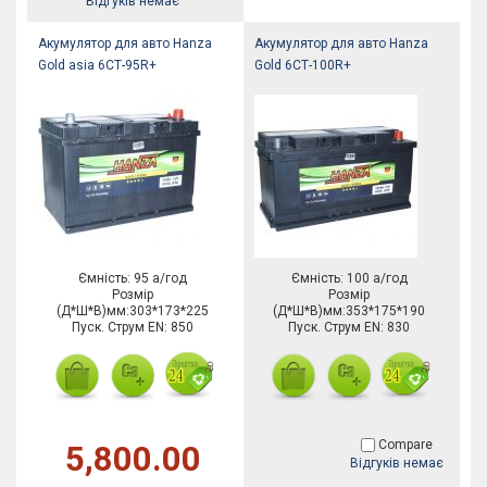
Відгуків немає
Акумулятор для авто Hanza
Акумулятор для авто Hanza
Gold asia 6СТ-95R+
Gold 6СТ-100R+
Ємність: 95 а/год
Ємність: 100 а/год
Розмір
Розмір
(Д*Ш*В)мм:303*173*225
(Д*Ш*В)мм:353*175*190
Пуск. Струм EN: 850
Пуск. Струм EN: 830
Compare
5,800.00
Відгуків немає