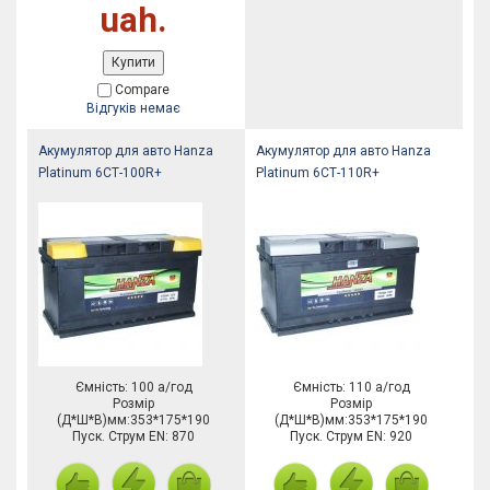
uah.
Купити
Compare
Відгуків немає
Акумулятор для авто Hanza
Акумулятор для авто Hanza
Platinum 6СТ-100R+
Platinum 6СТ-110R+
Ємність: 100 а/год
Ємність: 110 а/год
Розмір
Розмір
(Д*Ш*В)мм:353*175*190
(Д*Ш*В)мм:353*175*190
Пуск. Струм EN: 870
Пуск. Струм EN: 920