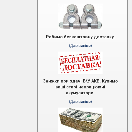
Робимо безкоштовну доставку.
(Докладніше)
Знижки при здачі Б\У АКБ. Купимо
ваші старі непрацюючі
акумулятори.
(Докладніше)