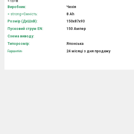
< td>
R
Виробник:
Чехія
< strong>Ємність:
8 Аh
Розмір (ДхШхВ):
150х87х93
Пусковий струм EN:
150 Ампер
Схема виводу:
Типорозмір:
Японська
Гарантія:
24 місяці з дня продажу