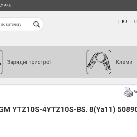
\У АКБ
|
RU
|
U
Зарядні пристрої
Клеми
В
AGM YTZ10S-4YTZ10S-BS. 8(Ya11) 5089