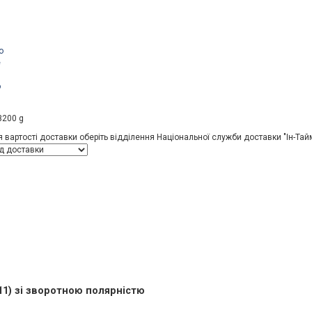
о
е
о
3200 g
 вартості доставки оберіть відділення Національної служби доставки "Ін-Тай
11) зі зворотною полярністю