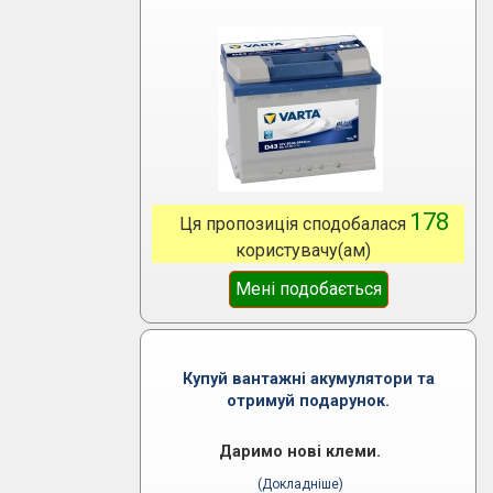
178
Ця пропозиція сподобалася
користувачу(ам)
Мені подобається
Купуй вантажні акумулятори та
отримуй подарунок.
Даримо нові клеми.
(Докладніше)