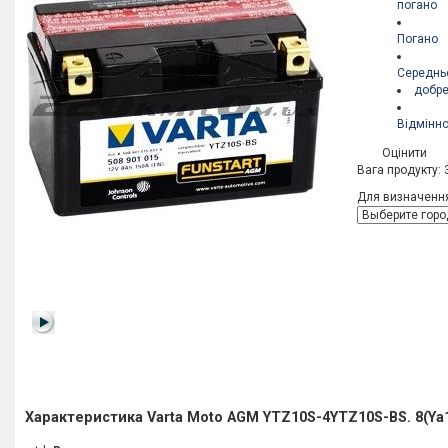
погано
Погано
Середнь
добр
Відмінн
Оцінити
Вага продукту: 
Для визначення
Характеристика Varta Moto AGM YTZ10S-4YTZ10S-BS. 8(Ya