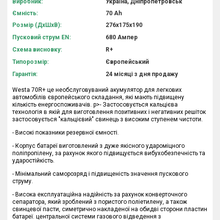
Виробник:
Україна, Дніпропетровськ
Ємність:
70 Аh
Розмір (ДхШхВ):
276х175х190
Пусковий струм EN:
680 Ампер
Схема висновку:
R+
Типорозмір:
Європейський
Гарантія:
24 місяці з дня продажу
Westa 70R+ це необслуговуваний акумулятор для легкових
автомобілів європейського складання, які мають підвищену
кількість енергоспоживачів. p>
- Застосовується кальцієва
технологія в якій для виготовлення позитивних і негативних решіток
застосовується "кальцієвий" свинець з високим ступенем чистоти.
- Високі показники резервної ємності.
- Корпус батареї виготовлений з дуже якісного удароміцного
поліпропілену, за рахунок якого підвищується вибухобезпечність та
ударостійкість.
- Мінімальний саморозряд і підвищеність значення пускового
струму.
- Висока експлуатаційна надійність за рахунок конверточного
сепаратора, який зроблений з пористого поліетилену, а також
свинцевої пасти, симетрично накладеної на обидві сторони пластин
батареї. центральної системи газового відведення з