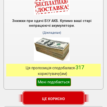
Знижки при здачі Б\У АКБ. Купимо ваші старі
непрацюючі акумулятори.
(Докладніше)
317
Ця пропозиція сподобалася
користувачу(ам)
Мені подобається
ЦЕ КОРИСНО