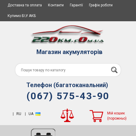
Доставка та оплата
Контакти
Гарантії
Графік роботи
Купимо Б\У АКБ
Магазин акумуляторів
Телефон (багатоканальний)
(067) 575-43-90
Мій кошик
|
RU
|
UA
(порожньо)