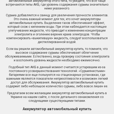
автомобильный аккумулятор этого типа, то увидите, что все чаще
встречаются типы АКБ, где уровень содержания сурьмы значительно
ниже указанного.
Сурьма добавляется к свинцу для увеличения прочности элементов.
Это очень важный момент для тех, кто хочет аккумуляторы
автомобильные купить. Выделение газов обеспечивают эффект,
который схож с кипением воды. При этом наблюдается настоящее
улетучивание жидкости, что приводит к изменению концентрации
электролита и оголению верхних краев электродов. Чтобы
компенсировать «выкипевшую» жидкость, следует воспользоваться
дистиллированной водой.
Если вы решили автомобильный аккумулятор купить, то помните, что
высокое содержание сурьмы обеспечивает облегчение
обслуживаемыми. Естественно, ведь проверку состояния электролита
и восполнять уровень жидкости необходимо ежемесячно.
Подобный тип АКБ в данный момент считается устаревшим из-за
постоянного усовершенствования технологий. «Сурьмянистыми»
батареями все еще пользуются на стационарных установках, где
важными являются показатели неприхотливости и возможен легкий
доступ для обслуживания. Аккумулятор автомобильный купить
содержит либо небольшое количество сурьмы, либо вовсе лишен ее.
Предлагаем всем желающим аккумулятор автомобильный купить в
Украине на нашем сайте, с после детального ознакомления со
следующими существующими типами.
Аккумулятор автомобильный купить