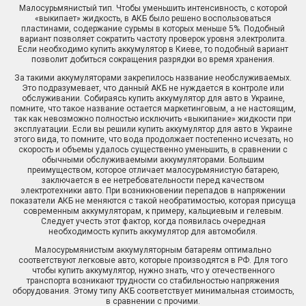
Малосурьмянистый тип. Чтобы уменьшить интенсивность, с которой
«выкипает» жидкость, в АКБ было решено воспользоваться
пластинами, содержание сурьмы в которых меньше 5%. Подобный
вариант позволяет сократить частоту проверок уровня электролита.
Если необходимо купить аккумулятор в Киеве, то подобный вариант
позволит добиться сокращения разрядки во время хранения.
За такими аккумуляторами закрепилось название необслуживаемых.
Это подразумевает, что данный АКБ не нуждается в контроле или
обслуживании. Собираясь купить аккумулятор для авто в Украине,
помните, что такое название остается маркетинговым, а не настоящим,
так как невозможно полностью исключить «выкипание» жидкости при
эксплуатации. Если вы решили купить аккумулятор для авто в Украине
этого вида, то помните, что вода продолжает постепенно исчезать, но
скорость и объемы удалось существенно уменьшить, в сравнении с
обычными обслуживаемыми аккумуляторами. Большим
преимуществом, которое отличает малосурьмянистую батарею,
заключается в ее нетребовательности перед качеством
электротехники авто. При возникновении перепадов в напряжении
показатели АКБ не меняются с такой необратимостью, которая присуща
современным аккумуляторам, к примеру, кальциевым и гелевым.
Следует учесть этот фактор, когда появилась очередная
необходимость купить аккумулятор для автомобиля.
Малосурьмянистым аккумуляторным батареям оптимально
соответствуют легковые авто, которые производятся в РФ. Для того
чтобы купить аккумулятор, нужно знать, что у отечественного
транспорта возникают трудности со стабильностью напряжения
оборудования. Этому типу АКБ соответствует минимальная стоимость,
в сравнении с прочими.