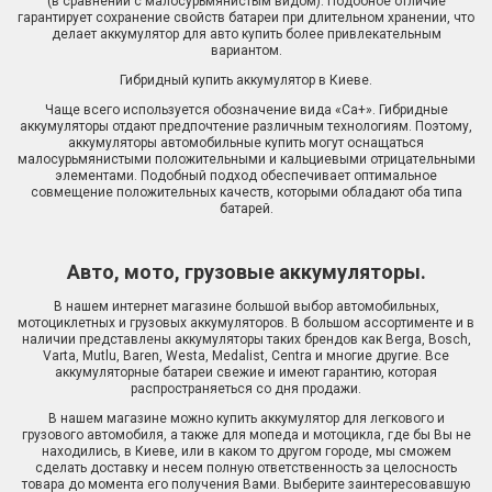
(в сравнении с малосурьмянистым видом). Подобное отличие
гарантирует сохранение свойств батареи при длительном хранении, что
делает аккумулятор для авто купить более привлекательным
вариантом.
Гибридный купить аккумулятор в Киеве.
Чаще всего используется обозначение вида «Ca+». Гибридные
аккумуляторы отдают предпочтение различным технологиям. Поэтому,
аккумуляторы автомобильные купить могут оснащаться
малосурьмянистыми положительными и кальциевыми отрицательными
элементами. Подобный подход обеспечивает оптимальное
совмещение положительных качеств, которыми обладают оба типа
батарей.
Авто, мото, грузовые аккумуляторы.
В нашем интернет магазине большой выбор автомобильных,
мотоциклетных и грузовых аккумуляторов. В большом ассортименте и в
наличии представлены аккумуляторы таких брендов как Berga, Bosch,
Varta, Mutlu, Baren, Westa, Medalist, Centra и многие другие. Все
аккумуляторные батареи свежие и имеют гарантию, которая
распространяеться со дня продажи.
В нашем магазине можно купить аккумулятор для легкового и
грузового автомобиля, а также для мопеда и мотоцикла, где бы Вы не
находились, в Киеве, или в каком то другом городе, мы сможем
сделать доставку и несем полную ответственность за целосность
товара до момента его получения Вами. Выберите заинтересовавшую