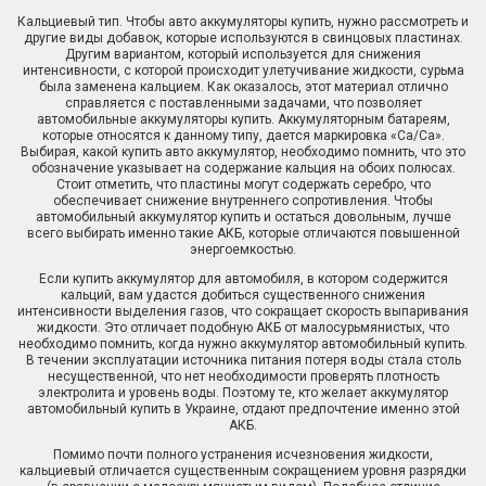
Кальциевый тип. Чтобы авто аккумуляторы купить, нужно рассмотреть и
другие виды добавок, которые используются в свинцовых пластинах.
Другим вариантом, который используется для снижения
интенсивности, с которой происходит улетучивание жидкости, сурьма
была заменена кальцием. Как оказалось, этот материал отлично
справляется с поставленными задачами, что позволяет
автомобильные аккумуляторы купить. Аккумуляторным батареям,
которые относятся к данному типу, дается маркировка «Ca/Ca».
Выбирая, какой купить авто аккумулятор, необходимо помнить, что это
обозначение указывает на содержание кальция на обоих полюсах.
Стоит отметить, что пластины могут содержать серебро, что
обеспечивает снижение внутреннего сопротивления. Чтобы
автомобильный аккумулятор купить и остаться довольным, лучше
всего выбирать именно такие АКБ, которые отличаются повышенной
энергоемкостью.
Если купить аккумулятор для автомобиля, в котором содержится
кальций, вам удастся добиться существенного снижения
интенсивности выделения газов, что сокращает скорость выпаривания
жидкости. Это отличает подобную АКБ от малосурьмянистых, что
необходимо помнить, когда нужно аккумулятор автомобильный купить.
В течении эксплуатации источника питания потеря воды стала столь
несущественной, что нет необходимости проверять плотность
электролита и уровень воды. Поэтому те, кто желает аккумулятор
автомобильный купить в Украине, отдают предпочтение именно этой
АКБ.
Помимо почти полного устранения исчезновения жидкости,
кальциевый отличается существенным сокращением уровня разрядки