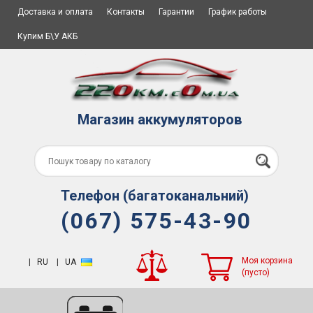
Доставка и оплата
Контакты
Гарантии
График работы
Купим Б\У АКБ
Магазин аккумуляторов
Телефон (багатоканальний)
(067) 575-43-90
Моя корзина
|
RU
|
UA
(пусто)