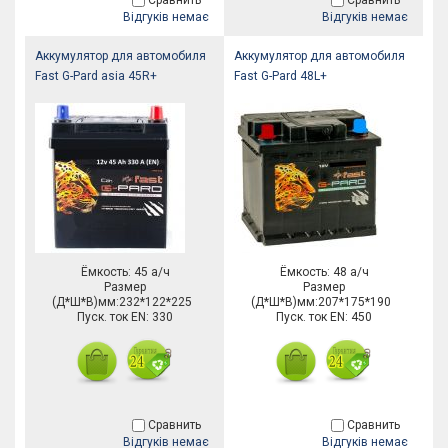
Сравнить
Сравнить
Відгуків немає
Відгуків немає
Аккумулятор для автомобиля
Аккумулятор для автомобиля
Fast G-Pard asia 45R+
Fast G-Pard 48L+
Ёмкость: 45 а/ч
Ёмкость: 48 а/ч
Размер
Размер
(Д*Ш*В)мм:232*122*225
(Д*Ш*В)мм:207*175*190
Пуск. ток EN: 330
Пуск. ток EN: 450
Сравнить
Сравнить
Відгуків немає
Відгуків немає