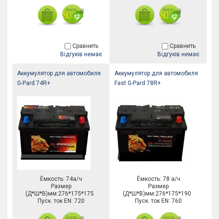
Сравнить
Сравнить
Відгуків немає
Відгуків немає
Аккумулятор для автомобиля
Аккумулятор для автомобиля
G-Pard 74R+
Fast G-Pard 78R+
Ёмкость: 74а/ч
Ёмкость: 78 а/ч
Размер
Размер
(Д*Ш*В)мм:276*175*175
(Д*Ш*В)мм:276*175*190
Пуск. ток EN: 720
Пуск. ток EN: 760