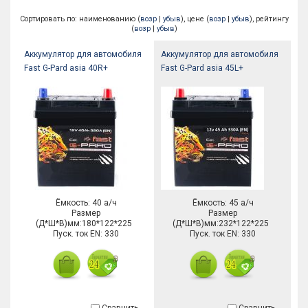
Сортировать по: наименованию (
возр
|
убыв
), цене (
возр
|
убыв
), рейтингу
(
возр
|
убыв
)
Аккумулятор для автомобиля
Аккумулятор для автомобиля
Fast G-Pard asia 40R+
Fast G-Pard asia 45L+
Ёмкость: 40 а/ч
Ёмкость: 45 а/ч
Размер
Размер
(Д*Ш*В)мм:180*122*225
(Д*Ш*В)мм:232*122*225
Пуск. ток EN: 330
Пуск. ток EN: 330