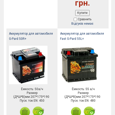
грн.
Купити
Сравнить
Відгуків немає
Аккумулятор для автомобиля
Аккумулятор для автомобиля
G-Pard 50R+
Fast G-Pard 55L+
Ёмкость: 50а/ч
Ёмкость: 55 а/ч
Размер
Размер
(Д*Ш*В)мм:207*175*190
(Д*Ш*В)мм:207*175*190
Пуск. ток EN: 450
Пуск. ток EN: 480