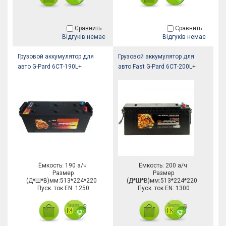
Сравнить
Сравнить
Відгуків немає
Відгуків немає
Грузовой аккумулятор для
Грузовой аккумулятор для
авто G-Pard 6СТ-190L+
авто Fast G-Pard 6СТ-200L+
Ёмкость: 190 а/ч
Ёмкость: 200 а/ч
Размер
Размер
(Д*Ш*В)мм:513*224*220
(Д*Ш*В)мм:513*224*220
Пуск. ток EN: 1250
Пуск. ток EN: 1300