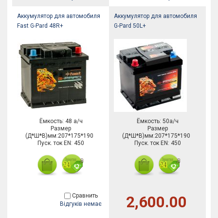
Аккумулятор для автомобиля
Аккумулятор для автомобиля
Fast G-Pard 48R+
G-Pard 50L+
Ёмкость: 48 а/ч
Ёмкость: 50а/ч
Размер
Размер
(Д*Ш*В)мм:207*175*190
(Д*Ш*В)мм:207*175*190
Пуск. ток EN: 450
Пуск. ток EN: 450
Сравнить
2,600.00
Відгуків немає