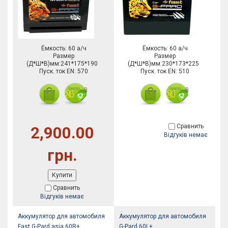
Ёмкость: 60 а/ч
Ёмкость: 60 а/ч
Размер
Размер
(Д*Ш*В)мм:241*175*190
(Д*Ш*В)мм:230*173*225
Пуск. ток EN: 570
Пуск. ток EN: 510
Сравнить
2,900.00
Відгуків немає
грн.
Купити
Сравнить
Відгуків немає
Аккумулятор для автомобиля
Аккумулятор для автомобиля
Fast G-Pard asia 60R+
G-Pard 60L+