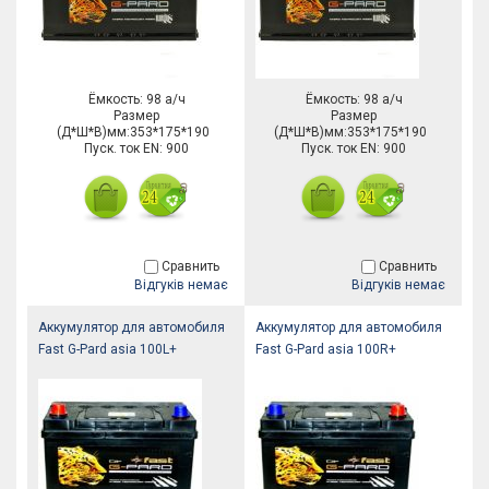
Ёмкость: 98 а/ч
Ёмкость: 98 а/ч
Размер
Размер
(Д*Ш*В)мм:353*175*190
(Д*Ш*В)мм:353*175*190
Пуск. ток EN: 900
Пуск. ток EN: 900
Сравнить
Сравнить
Відгуків немає
Відгуків немає
Аккумулятор для автомобиля
Аккумулятор для автомобиля
Fast G-Pard asia 100L+
Fast G-Pard asia 100R+