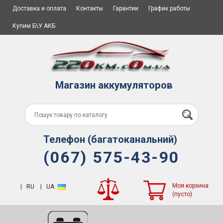
Доставка и оплата
Контакты
Гарантии
График работы
Купим Б\У АКБ
Магазин аккумуляторов
Телефон (багатоканальний)
(067) 575-43-90
Моя корзина
|
RU
|
UA
(пусто)