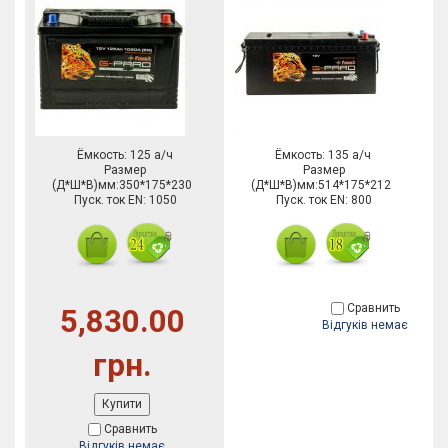
Ёмкость: 125 а/ч
Ёмкость: 135 а/ч
Размер
Размер
(Д*Ш*В)мм:350*175*230
(Д*Ш*В)мм:514*175*212
Пуск. ток EN: 1050
Пуск. ток EN: 800
Сравнить
5,830.00
Відгуків немає
грн.
Купити
Сравнить
Відгуків немає