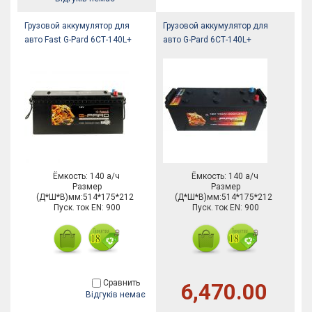
Грузовой аккумулятор для
Грузовой аккумулятор для
авто Fast G-Pard 6СТ-140L+
авто G-Pard 6СТ-140L+
Ёмкость: 140 а/ч
Ёмкость: 140 а/ч
Размер
Размер
(Д*Ш*В)мм:514*175*212
(Д*Ш*В)мм:514*175*212
Пуск. ток EN: 900
Пуск. ток EN: 900
Сравнить
6,470.00
Відгуків немає