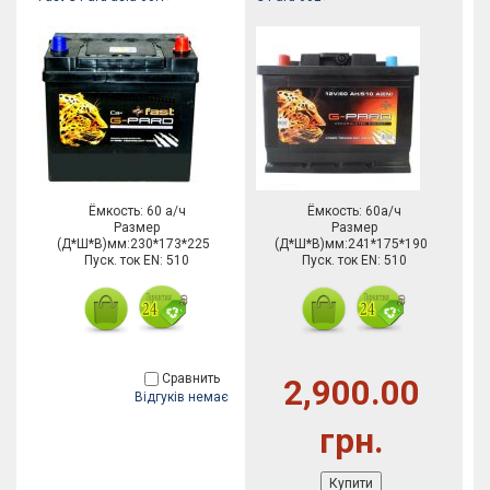
Ёмкость: 60 а/ч
Ёмкость: 60а/ч
Размер
Размер
(Д*Ш*В)мм:230*173*225
(Д*Ш*В)мм:241*175*190
Пуск. ток EN: 510
Пуск. ток EN: 510
Сравнить
2,900.00
Відгуків немає
грн.
Купити