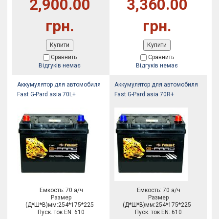
2,900.00
3,360.00
грн.
грн.
Купити
Купити
Сравнить
Сравнить
Відгуків немає
Відгуків немає
Аккумулятор для автомобиля
Аккумулятор для автомобиля
Fast G-Pard asia 70L+
Fast G-Pard asia 70R+
Ёмкость: 70 а/ч
Ёмкость: 70 а/ч
Размер
Размер
(Д*Ш*В)мм:254*175*225
(Д*Ш*В)мм:254*175*225
Пуск. ток EN: 610
Пуск. ток EN: 610