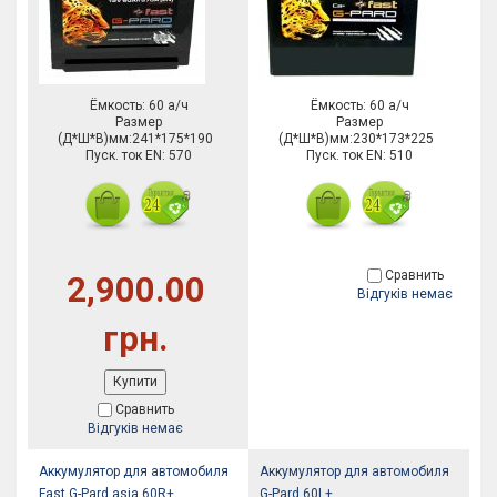
Ёмкость: 60 а/ч
Ёмкость: 60 а/ч
Размер
Размер
(Д*Ш*В)мм:241*175*190
(Д*Ш*В)мм:230*173*225
Пуск. ток EN: 570
Пуск. ток EN: 510
Сравнить
2,900.00
Відгуків немає
грн.
Купити
Сравнить
Відгуків немає
Аккумулятор для автомобиля
Аккумулятор для автомобиля
Fast G-Pard asia 60R+
G-Pard 60L+