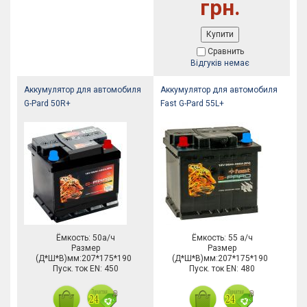
грн.
Купити
Сравнить
Відгуків немає
Аккумулятор для автомобиля
Аккумулятор для автомобиля
G-Pard 50R+
Fast G-Pard 55L+
Ёмкость: 50а/ч
Ёмкость: 55 а/ч
Размер
Размер
(Д*Ш*В)мм:207*175*190
(Д*Ш*В)мм:207*175*190
Пуск. ток EN: 450
Пуск. ток EN: 480