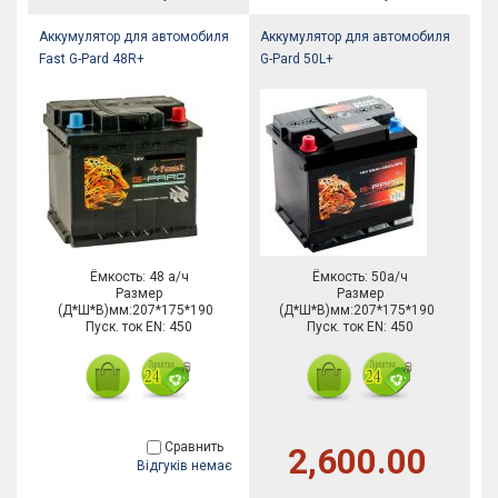
Аккумулятор для автомобиля
Аккумулятор для автомобиля
Fast G-Pard 48R+
G-Pard 50L+
Ёмкость: 48 а/ч
Ёмкость: 50а/ч
Размер
Размер
(Д*Ш*В)мм:207*175*190
(Д*Ш*В)мм:207*175*190
Пуск. ток EN: 450
Пуск. ток EN: 450
Сравнить
2,600.00
Відгуків немає