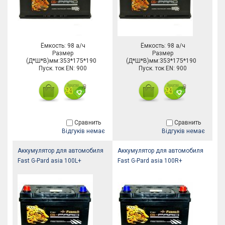
Ёмкость: 98 а/ч
Ёмкость: 98 а/ч
Размер
Размер
(Д*Ш*В)мм:353*175*190
(Д*Ш*В)мм:353*175*190
Пуск. ток EN: 900
Пуск. ток EN: 900
Сравнить
Сравнить
Відгуків немає
Відгуків немає
Аккумулятор для автомобиля
Аккумулятор для автомобиля
Fast G-Pard asia 100L+
Fast G-Pard asia 100R+