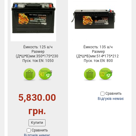
Ёмкость: 125 а/ч
Ёмкость: 135 а/ч
Размер
Размер
(Д*Ш*В)мм:350*175*230
(Д*Ш*В)мм:514*175*212
Пуск. ток EN: 1050
Пуск. ток EN: 800
Сравнить
5,830.00
Відгуків немає
грн.
Купити
Сравнить
Відгуків немає