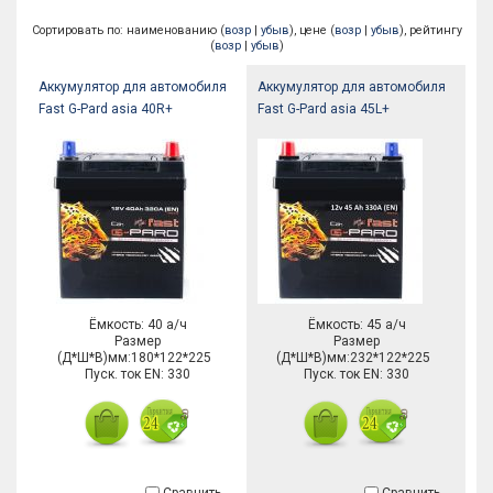
Сортировать по: наименованию (
возр
|
убыв
), цене (
возр
|
убыв
), рейтингу
(
возр
|
убыв
)
Аккумулятор для автомобиля
Аккумулятор для автомобиля
Fast G-Pard asia 40R+
Fast G-Pard asia 45L+
Ёмкость: 40 а/ч
Ёмкость: 45 а/ч
Размер
Размер
(Д*Ш*В)мм:180*122*225
(Д*Ш*В)мм:232*122*225
Пуск. ток EN: 330
Пуск. ток EN: 330