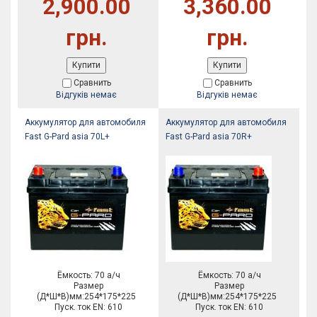
2,900.00
3,360.00
грн.
грн.
Купити
Купити
Сравнить
Сравнить
Відгуків немає
Відгуків немає
Аккумулятор для автомобиля
Аккумулятор для автомобиля
Fast G-Pard asia 70L+
Fast G-Pard asia 70R+
Ёмкость: 70 а/ч
Ёмкость: 70 а/ч
Размер
Размер
(Д*Ш*В)мм:254*175*225
(Д*Ш*В)мм:254*175*225
Пуск. ток EN: 610
Пуск. ток EN: 610