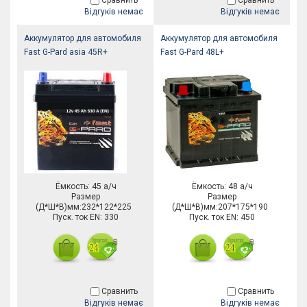
Сравнить
Сравнить
Відгуків немає
Відгуків немає
Аккумулятор для автомобиля
Аккумулятор для автомобиля
Fast G-Pard asia 45R+
Fast G-Pard 48L+
Ёмкость: 45 а/ч
Ёмкость: 48 а/ч
Размер
Размер
(Д*Ш*В)мм:232*122*225
(Д*Ш*В)мм:207*175*190
Пуск. ток EN: 330
Пуск. ток EN: 450
Сравнить
Сравнить
Відгуків немає
Відгуків немає