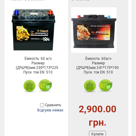
Ёмкость: 60 а/ч
Ёмкость: 60а/ч
Размер
Размер
(Д*Ш*В)мм:230*173*225
(Д*Ш*В)мм:241*175*190
Пуск. ток EN: 510
Пуск. ток EN: 510
Сравнить
2,900.00
Відгуків немає
грн.
Купити