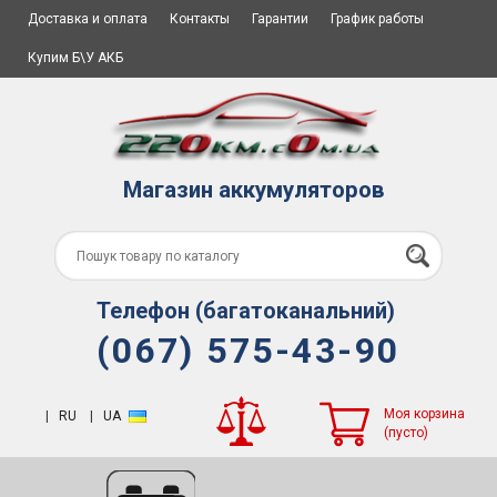
Доставка и оплата
Контакты
Гарантии
График работы
Купим Б\У АКБ
Магазин аккумуляторов
Телефон (багатоканальний)
(067) 575-43-90
Моя корзина
|
RU
|
UA
(пусто)