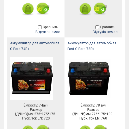
Сравнить
Сравнить
Відгуків немає
Відгуків немає
Аккумулятор для автомобиля
Аккумулятор для автомобиля
G-Pard 74R+
Fast G-Pard 78R+
Ёмкость: 74а/ч
Ёмкость: 78 а/ч
Размер
Размер
(Д*Ш*В)мм:276*175*175
(Д*Ш*В)мм:276*175*190
Пуск. ток EN: 720
Пуск. ток EN: 760