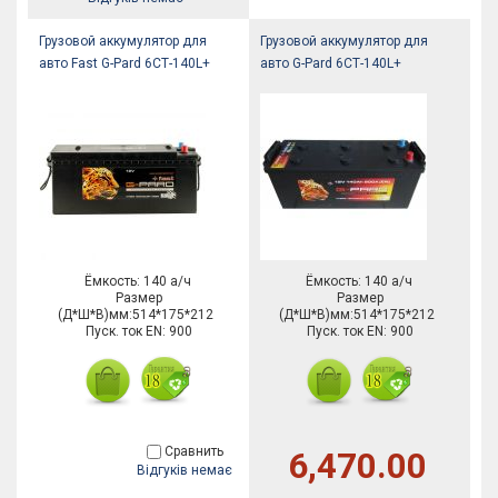
Грузовой аккумулятор для
Грузовой аккумулятор для
авто Fast G-Pard 6СТ-140L+
авто G-Pard 6СТ-140L+
Ёмкость: 140 а/ч
Ёмкость: 140 а/ч
Размер
Размер
(Д*Ш*В)мм:514*175*212
(Д*Ш*В)мм:514*175*212
Пуск. ток EN: 900
Пуск. ток EN: 900
Сравнить
6,470.00
Відгуків немає