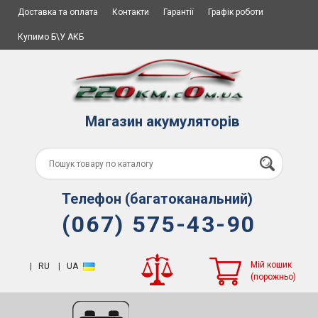
Доставка та оплата
Контакти
Гарантії
Графік роботи
Купимо Б\У АКБ
Магазин акумуляторів
Телефон (багатоканальний)
(067) 575-43-90
Мій кошик
|
RU
|
UA
(порожньо)