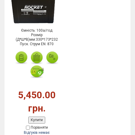
Ємність: 100а/год
Розмір
(Д*Ш*В)мм:330*173*232
Пуск. Струм EN: 870
5,450.00
грн.
Купити
Порівняти
Відгуків немає