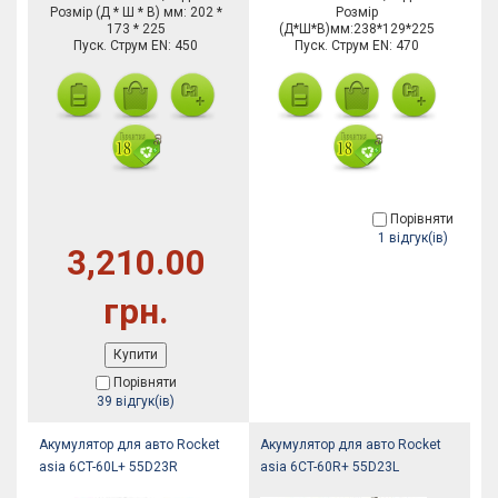
Розмір (Д * Ш * В) мм: 202 *
Розмір
173 * 225
(Д*Ш*В)мм:238*129*225
Пуск. Струм EN: 450
Пуск. Струм EN: 470
Порівняти
1 відгук(ів)
3,210.00
грн.
Купити
Порівняти
39 відгук(ів)
Акумулятор для авто Rocket
Акумулятор для авто Rocket
asia 6CT-60L+ 55D23R
asia 6CT-60R+ 55D23L