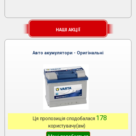
НАШІ АКЦІЇ
Авто акумулятори - Оригінальні
178
Ця пропозиція сподобалася
користувачу(ам)