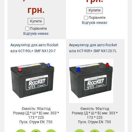
грн.
Купити
Порівняти
Купити
Відгуків немає
Порівняти
Відгуків немає
Акумулятор для авто Rocket
Акумулятор для авто Rocket
azia 6CT-90L+ SMF NX120-7
azia 6CT-90R+ SMF NX120-7L
Ємність: 90а/год
Ємність: 90а/год
Розмір (Д * Ш * В) мм: 303 *
Розмір (Д * Ш * В) мм: 303 *
173 * 225
173 * 225
Пуск. Струм EN: 750
Пуск. Струм EN: 750