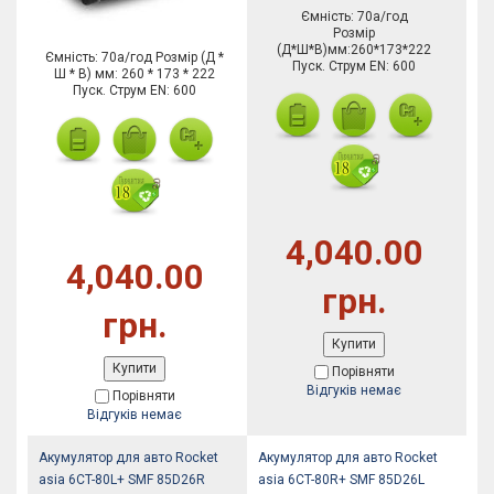
Ємність: 70а/год
Розмір
(Д*Ш*В)мм:260*173*222
Ємність: 70а/год Розмір (Д *
Пуск. Струм EN: 600
Ш * В) мм: 260 * 173 * 222
Пуск. Струм EN: 600
4,040.00
4,040.00
грн.
грн.
Купити
Купити
Порівняти
Відгуків немає
Порівняти
Відгуків немає
Акумулятор для авто Rocket
Акумулятор для авто Rocket
asia 6CT-80L+ SMF 85D26R
asia 6CT-80R+ SMF 85D26L