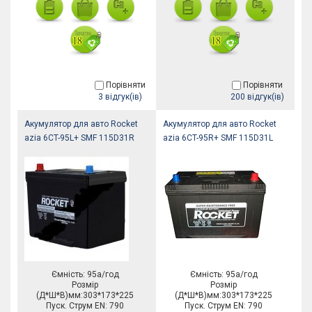
Порівняти
Порівняти
3 відгук(ів)
200 відгук(ів)
Акумулятор для авто Rocket
Акумулятор для авто Rocket
azia 6CT-95L+ SMF 115D31R
azia 6CT-95R+ SMF 115D31L
Ємність: 95а/год
Ємність: 95а/год
Розмір
Розмір
(Д*Ш*В)мм:303*173*225
(Д*Ш*В)мм:303*173*225
Пуск. Струм EN: 790
Пуск. Струм EN: 790