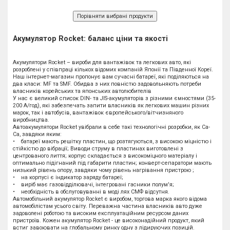
Акумулятор Rocket: баланс ціни та якості
Акумулятори Rocket – вироби для вантажівок та легкових авто, які
розроблені у співпраці кількох відомих компаній Японії та Південної Кореї.
Наш інтернет-магазин пропонує вам сучасні батареї, які поділяються на
два класи: MF та SMF. Обидва з них повністю задовольняють потреби
власників корейських та японських автолюбителів
У нас є великий список DIN- та JIS-акумуляторів з різними ємностями (35-
200 А/год), які забезпечать запити власників як легкових машин різних
марок, так і автобусів, вантажівок європейського/вітчизняного
виробництва.
Автоакумулятори Rocket увібрали в себе такі технологічні розробки, як Ca-
Ca, завдяки яким:
• батареї мають решітку пластин, що розтягуються, з високою міцністю і
стійкістю до вібрації; Виводи струму в пластинах виготовлені з
центрованого лиття; корпус складається з високоміцного матеріалу і
оптимально підігнаний під габарити пластин; конверт-сепаратори мають
низький рівень опору, завдяки чому рівень нагрівання пристрою ;
• на корпусі є індикатор заряду батареї;
• виріб має газовідділювачі, інтегровані гасники полум'я;
• необхідність в обслуговуванні в моді лях СМФ відсутня.
Автомобільний акумулятор Rocket є виробом, торгова марка якого відома
автомобілістам усього світу. Переважна частина власників авто дуже
задоволені роботою та високим експлуатаційним ресурсом даних
пристроїв. Кожен акумулятор Rocket - це високонадійний продукт, який
встиг завоювати на глобальному ринку одну з лідируючих позицій.