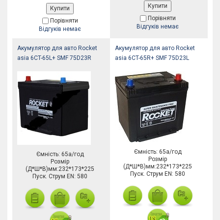
Купити
Купити
Порівняти
Порівняти
Відгуків немає
Відгуків немає
Акумулятор для авто Rocket
Акумулятор для авто Rocket
asia 6CT-65L+ SMF 75D23R
asia 6CT-65R+ SMF 75D23L
Ємність: 65а/год
Ємність: 65а/год
Розмір
Розмір
(Д*Ш*В)мм:232*173*225
(Д*Ш*В)мм:232*173*225
Пуск. Струм EN: 580
Пуск. Струм EN: 580