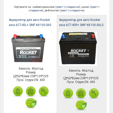
Сортувати за: найменуванням (
зрост
|
спадаючи
), ціною (
зрост
|
спадаючи
), рейтингом (
зрост
|
спадаючи
)
Акумулятор для авто Rocket
Акумулятор для авто Rocket
asia 6CT-45L+ SMF NX100-S6S
asia 6CT-45R+ SMF NX100-S6LS
Ємність: 45а/год
Ємність: 45а/год
Розмір
Розмір
(Д*Ш*В)мм:238*129*225
(Д*Ш*В)мм:238*129*225
Пуск. Струм EN: 430
Пуск. Струм EN: 430