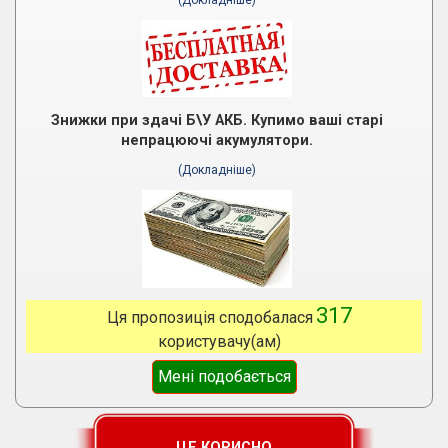
Знижки при здачі Б\У АКБ. Купимо ваші старі
непрацюючі акумулятори.
(Докладніше)
317
Ця пропозиція сподобалася
користувачу(ам)
Мені подобається
ЦЕ КОРИСНО