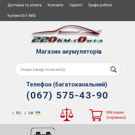
Доставка та оплата
Контакти
Гарантії
Графік роботи
Купимо Б\У АКБ
Магазин акумуляторів
Телефон (багатоканальний)
(067) 575-43-90
Мій кошик
|
RU
|
UA
(порожньо)