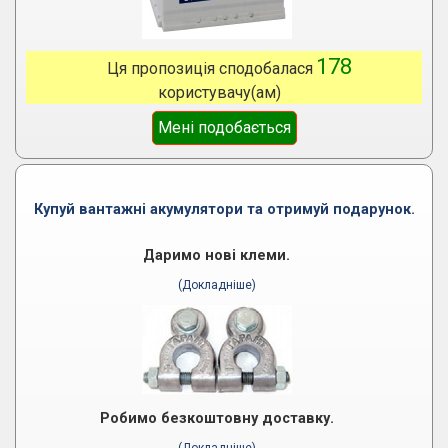
178
Ця пропозиція сподобалася
користувачу(ам)
Мені подобається
Купуй вантажні акумулятори та отримуй подарунок.
Даримо нові клеми.
(Докладніше)
Робимо безкоштовну доставку.
(Докладніше)