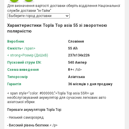
Для визначення вартості доставки оберіть відділення Національної
служби доставки "Ін-Тайм"
Характеристики Topla Top asia 55 зі зворотною
полярністю
Виробник
Словіння
Ємкість
< /span>
55 Аh
< strong>Розмір (ДхШхВ)
237х134х226
Пусковий струм EN:
540 Ампер
Схема виведення
R+
< /td>
Типорозмір
Азіатська
Гарантія
36 місяців з дня продажу
< span style="color: #000000;">Topla Top asia 55R+ це
необслуговуваний акумулятор для сучасних легкових авто
азіатської збірки.
Переваги акумуляторів Topla Top:
- Низький саморозряд.
- Високий рівень безпеки.
< /p>