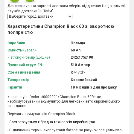
Для визначення вартості доставки оберіть відділення Національної
служби доставки "Ін-Тайм"
Характеристики
Champion
Black 60 зі зворотною
полярністю
Виробник
Польща
Ємкість
< /span>
60 Аh
< strong>Розмір (ДхШхВ)
242х175х190
Пусковий струм EN:
510 Ампер
Схема виведення
R+
< /td>
Типорозмір
Європейський
Гарантія
18 місяців з дня продажу
< span style="color: #000000;">
Champion
Black 60R+ це
необслуговуваний акумулятор для легкових авто європейського
складання.
Переваги акумуляторів
Champion Black
:
- Застосовується гібридна технологія виробництва.
- Підвищений термін експлуатації батареї за рахунок спеціального