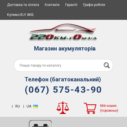
Доставка та оплата
Контакти
Гарантії
Графік роботи
Купимо Б\У АКБ
Магазин акумуляторів
Телефон (багатоканальний)
(067) 575-43-90
Мій кошик
|
RU
|
UA
(порожньо)