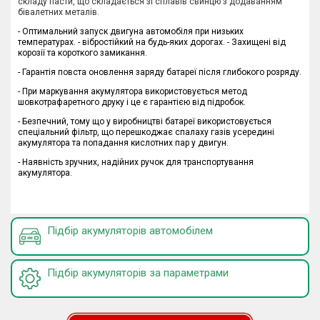
складу пасти, що складається зі сплавів свинцю з додаванням
бівалетних металів.
- Оптимальний запуск двигуна автомобіля при низьких
температурах. - вібростійкий на будь-яких дорогах.
- Захищені від
корозії та короткого замикання.
- Гарантія повста оновлення заряду батареї після глибокого розряду.
- При маркування акумулятора використовується метод
шовкотрафаретного друку і це є гарантією від підробок.
- Безпечний, тому що у виробництві батареї використовується
спеціальний фільтр, що перешкоджає спалаху газів усередині
акумулятора та попадання кислотних пар у двигун.
- Наявність зручних, надійних ручок для транспортування
акумулятора.
Підбір акумуляторів автомобілем
Підбір акумуляторів за параметрами