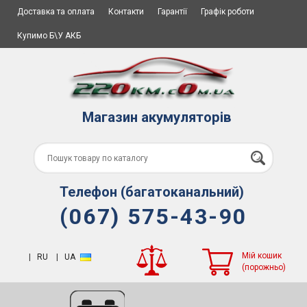
Доставка та оплата
Контакти
Гарантії
Графік роботи
Купимо Б\У АКБ
Магазин акумуляторів
Телефон (багатоканальний)
(067) 575-43-90
Мій кошик
|
RU
|
UA
(порожньо)