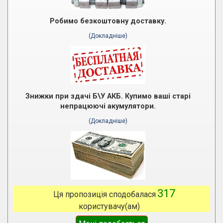
Робимо безкоштовну доставку.
(Докладніше)
Знижки при здачі Б\У АКБ. Купимо ваші старі
непрацюючі акумулятори.
(Докладніше)
317
Ця пропозиція сподобалася
користувачу(ам)