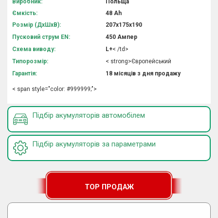
Виробник:
Польща
Ємкість:
48 Аh
Розмір (ДхШхВ):
207х175х190
Пусковий струм EN:
450 Ампер
Схема виводу:
L+
< /td>
Типорозмір:
< strong>Європейський
Гарантія:
18 місяців з дня продажу
< span style="color: #999999;">
Підбір акумуляторів автомобілем
Підбір акумуляторів за параметрами
TOP ПРОДАЖ