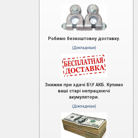
Робимо безкоштовну доставку.
(Докладніше)
Знижки при здачі Б\У АКБ. Купимо
ваші старі непрацюючі
акумулятори.
(Докладніше)