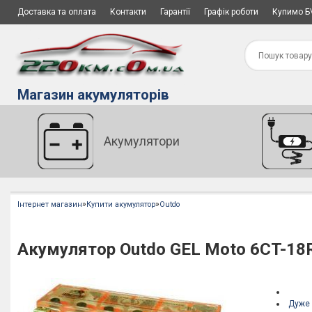
Доставка та оплата
Контакти
Гарантії
Графік роботи
Купимо Б
Магазин акумуляторів
Акумулятори
»
»
Інтернет магазин
Купити акумулятор
Outdo
Акумулятор Outdo GEL Moto 6CT-18R
Дуже