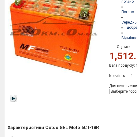
погано
Погано
Середнь
добр
Відмінн
Оцінити
1,512.
Вага продукту: 
Кількість:
Для визначення
Характеристики Outdo GEL Moto 6CT-18R