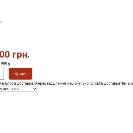
о
е
о
00 грн.
1900 g
Купити
 вартості доставки оберіть відділення Національної служби доставки "Ін-Тай