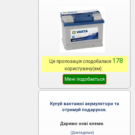
178
Ця пропозиція сподобалася
користувачу(ам)
Мені подобається
Купуй вантажні акумулятори та
отримуй подарунок.
Даримо нові клеми.
(Докладніше)