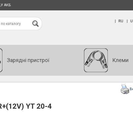
\У АКБ
|
RU
|
U
Зарядні пристрої
Клеми
В
+(12V) YT 20-4