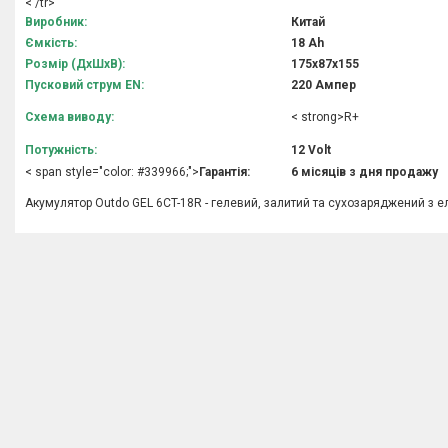
< /tr>
Виробник:
Китай
Ємкість:
18 Аh
Розмір (ДхШхВ):
175х87х155
Пусковий струм EN:
220 Ампер
Схема виводу:
< strong>R+
Потужність:
12 Volt
< span style="color: #339966;">
Гарантія:
6 місяців
з дня продажу
Акумулятор Outdo GEL 6CT-18R - гелевий, залитий та сухозаряджений з е