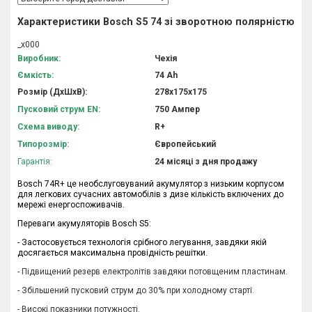
Характеристики Bosch S5 74 зі зворотною полярністю
_x000
Виробник:
Чехія
Ємкість:
74 Аh
Розмір (ДхШхВ):
278х175х175
Пусковий струм EN:
750 Ампер
Схема виводу:
R+
Типорозмір:
Європейський
Гарантія:
24 місяці з
дня продажу
Bosch 74R+ це необслуговуваний акумулятор з низьким корпусом
для легкових сучасних автомобілів з дизе кількість включених до
мережі енергоспоживачів.
Переваги акумуляторів Bosch S5:
-
Застосовується технологія срібного легування, завдяки якій
досягається максимальна провідність решітки.
- Підвищений резерв електролітів завдяки потовщеним пластинам.
- Збільшений пусковий струм до 30% при холодному старті.
- Високі показники потужності.