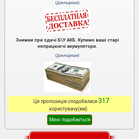
(Докладніше)
Знижки при здачі Б\У АКБ. Купимо ваші старі
непрацюючі акумулятори.
(Докладніше)
317
Ця пропозиція сподобалася
користувачу(ам)
Мені подобається