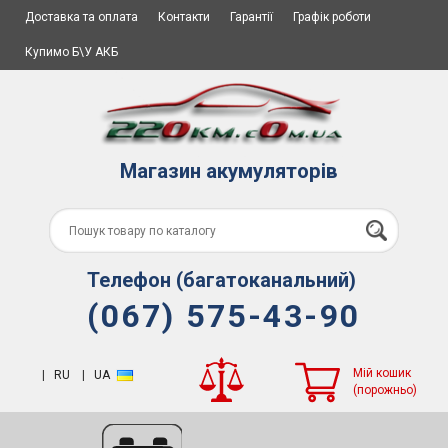
Доставка та оплата
Контакти
Гарантії
Графік роботи
Купимо Б\У АКБ
Магазин акумуляторів
Телефон (багатоканальний)
(067) 575-43-90
Мій кошик
|
RU
|
UA
(порожньо)