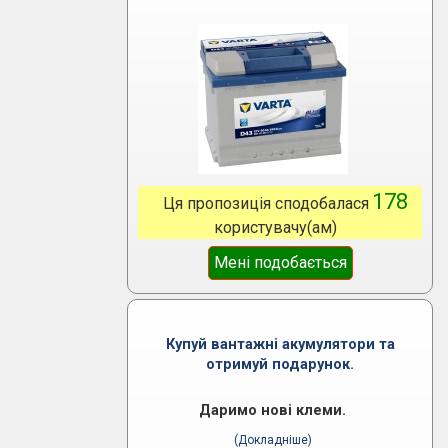
178
Ця пропозиція сподобалася
користувачу(ам)
Мені подобається
Купуй вантажні акумулятори та
отримуй подарунок.
Даримо нові клеми.
(Докладніше)