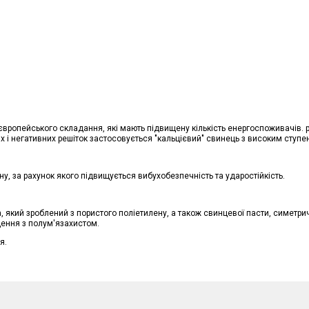
вропейського складання, які мають підвищену кількість енергоспоживачів. 
х і негативних решіток застосовується "кальцієвий" свинець з високим ступе
ну, за рахунок якого підвищується вибухобезпечність та ударостійкість.
а, який зроблений з пористого поліетилену, а також свинцевої пасти, симетр
дення з полум'язахистом.
я.