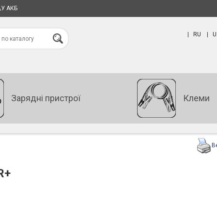
\У АКБ
|
RU
|
U
Зарядні пристрої
Клеми
В
R+