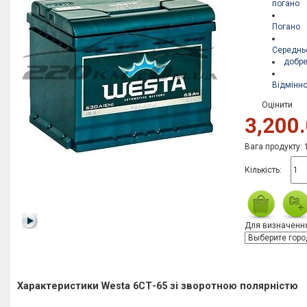
погано
Погано
Середнь
добр
Відмінн
Оцінити
3,200.
Вага продукту: 
Кількість:
Для визначення
Характеристики Westa 6СТ-65 зі зворотною полярністю