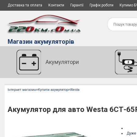
Доставка та оплата
Контакти
Гарантії
Графік роботи
Купимо Б
Магазин акумуляторів
Акумулятори
»
»
Інтернет магазин
Купити акумулятор
Westa
Акумулятор для авто Westa 6СТ-65
Дуже