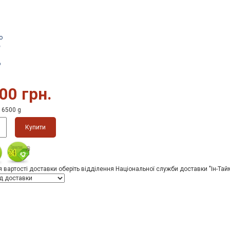
о
е
о
00 грн.
16500 g
Купити
 вартості доставки оберіть відділення Національної служби доставки "Ін-Тай