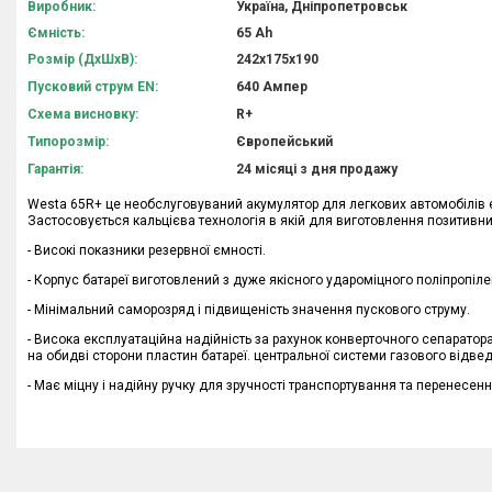
Виробник:
Україна, Дніпропетровськ
Ємність:
65 Аh
Розмір (ДхШхВ):
242х175х190
Пусковий струм EN:
640 Ампер
Схема висновку:
R+
Типорозмір:
Європейський
Гарантія:
24 місяці з дня продажу
Westa 65R+ це необслуговуваний акумулятор для легкових автомобілів є
Застосовується кальцієва технологія в якій для виготовлення позитивни
- Високі показники резервної ємності.
- Корпус батареї виготовлений з дуже якісного удароміцного поліпропіле
- Мінімальний саморозряд і підвищеність значення пускового струму.
- Висока експлуатаційна надійність за рахунок конверточного сепаратор
на обидві сторони пластин батареї. центральної системи газового відве
- Має міцну і надійну ручку для зручності транспортування та перенесенн