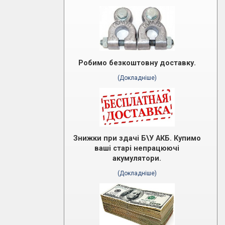
Робимо безкоштовну доставку.
(Докладніше)
Знижки при здачі Б\У АКБ. Купимо
ваші старі непрацюючі
акумулятори.
(Докладніше)