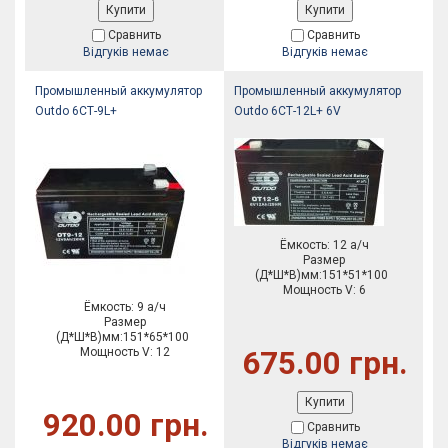
Купити
Купити
Сравнить
Сравнить
Відгуків немає
Відгуків немає
Промышленный аккумулятор
Промышленный аккумулятор
Outdo 6СТ-9L+
Outdo 6СТ-12L+ 6V
Ёмкость: 12 а/ч
Размер
(Д*Ш*В)мм:151*51*100
Мощность V: 6
Ёмкость: 9 а/ч
Размер
(Д*Ш*В)мм:151*65*100
Мощность V: 12
675.00 грн.
Купити
920.00 грн.
Сравнить
Відгуків немає