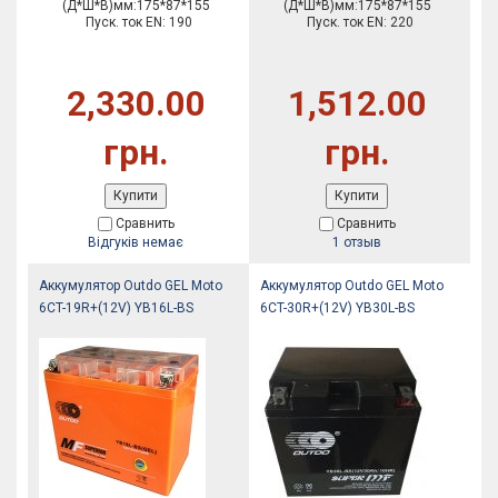
(Д*Ш*В)мм:175*87*155
(Д*Ш*В)мм:175*87*155
Пуск. ток EN: 190
Пуск. ток EN: 220
2,330.00
1,512.00
грн.
грн.
Купити
Купити
Сравнить
Сравнить
Відгуків немає
1 отзыв
Аккумулятор Outdo GEL Moto
Аккумулятор Outdo GEL Moto
6CT-19R+(12V) YB16L-BS
6CT-30R+(12V) YB30L-BS