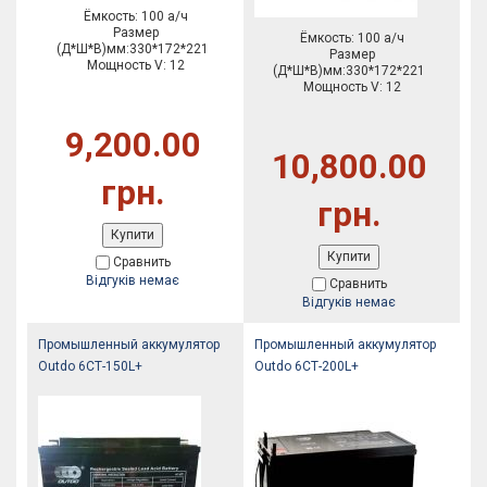
Ёмкость: 100 а/ч
Размер
Ёмкость: 100 а/ч
(Д*Ш*В)мм:330*172*221
Размер
Мощность V: 12
(Д*Ш*В)мм:330*172*221
Мощность V: 12
9,200.00
10,800.00
грн.
грн.
Купити
Купити
Сравнить
Відгуків немає
Сравнить
Відгуків немає
Промышленный аккумулятор
Промышленный аккумулятор
Outdo 6СТ-150L+
Outdo 6СТ-200L+