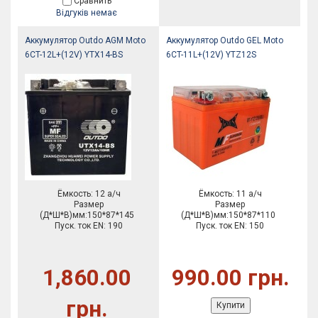
Сравнить
Відгуків немає
Аккумулятор Outdo AGM Moto
Аккумулятор Outdo GEL Moto
6CT-12L+(12V) YTX14-BS
6CT-11L+(12V) YTZ12S
Ёмкость: 12 а/ч
Ёмкость: 11 а/ч
Размер
Размер
(Д*Ш*В)мм:150*87*145
(Д*Ш*В)мм:150*87*110
Пуск. ток EN: 190
Пуск. ток EN: 150
1,860.00
990.00 грн.
грн.
Купити