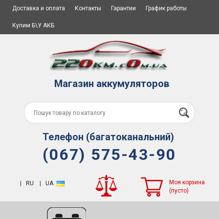
Доставка и оплата
Контакты
Гарантии
График работы
Купим Б\У АКБ
Магазин аккумуляторов
Телефон (багатоканальний)
(067) 575-43-90
Моя корзина
|
RU
|
UA
(пусто)