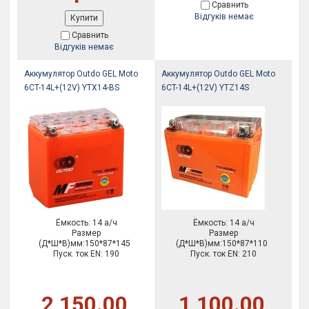
Сравнить
Відгуків немає
Купити
Сравнить
Відгуків немає
Аккумулятор Outdo GEL Moto
Аккумулятор Outdo GEL Moto
6CT-14L+(12V) YTX14-BS
6CT-14L+(12V) YTZ14S
Ёмкость: 14 а/ч
Ёмкость: 14 а/ч
Размер
Размер
(Д*Ш*В)мм:150*87*145
(Д*Ш*В)мм:150*87*110
Пуск. ток EN: 190
Пуск. ток EN: 210
2,150.00
1,100.00