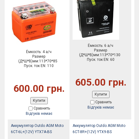
Ёмкость: 6 а/ч
Размер
Ёмкость: 4 а/ч
(Д*Ш*В)мм:113*70*130
Размер
Пуск. ток EN: 60
(Д*Ш*В)мм:113*70*85
Пуск. ток EN: 110
605.00 грн.
600.00 грн.
Купити
Купити
Сравнить
Відгуків немає
Сравнить
Відгуків немає
Аккумулятор Outdo AGM Moto
Аккумулятор Outdo AGM Moto
6CT-6L+(12V) YTX7A-BS
6CT-8R+(12V) YTX9-BS