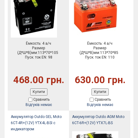
Ёмкость: 4 а/ч
Ёмкость: 4 а/ч
Размер
Размер
(Д*Ш*В)мм:113*70*105
(Д*Ш*В)мм:113*70*85
Пуск. ток EN: 98
Пуск. ток EN: 110
468.00 грн.
630.00 грн.
Купити
Купити
Сравнить
Сравнить
Відгуків немає
Відгуків немає
Аккумулятор Outdo GEL Moto
Аккумулятор Outdo AGM Moto
6CT-4R+(12V) YTX4L-BSI с
6CT-6R+(12V) YTX7L-BS
индикатором