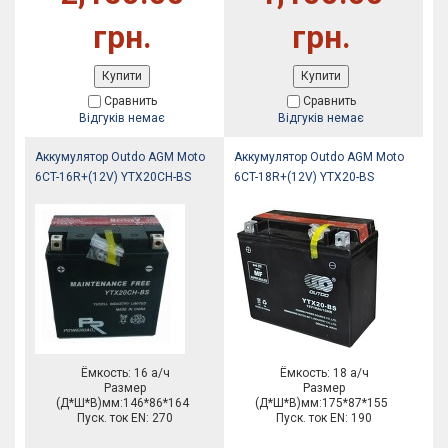
грн.
грн.
Купити
Купити
Сравнить
Сравнить
Відгуків немає
Відгуків немає
Аккумулятор Outdo AGM Moto
Аккумулятор Outdo AGM Moto
6CT-16R+(12V) YTX20CH-BS
6CT-18R+(12V) YTX20-BS
Ёмкость: 16 а/ч
Ёмкость: 18 а/ч
Размер
Размер
(Д*Ш*В)мм:146*86*164
(Д*Ш*В)мм:175*87*155
Пуск. ток EN: 270
Пуск. ток EN: 190