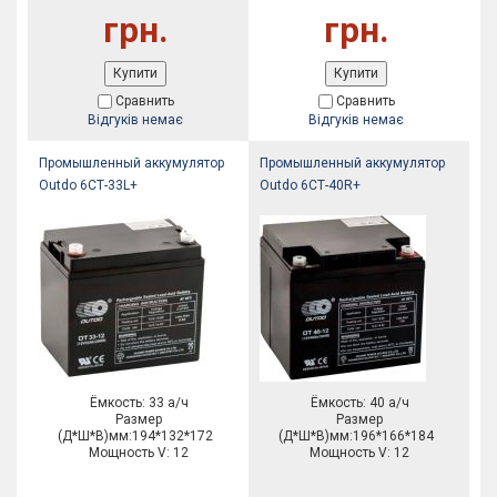
грн.
грн.
Купити
Купити
Сравнить
Сравнить
Відгуків немає
Відгуків немає
Промышленный аккумулятор
Промышленный аккумулятор
Outdo 6СТ-33L+
Outdo 6СТ-40R+
Ёмкость: 33 а/ч
Ёмкость: 40 а/ч
Размер
Размер
(Д*Ш*В)мм:194*132*172
(Д*Ш*В)мм:196*166*184
Мощность V: 12
Мощность V: 12