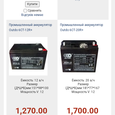
Купити
Сравнить
Відгуків немає
Промышленный аккумулятор
Промышленный аккумулятор
Outdo 6СТ-12R+
Outdo 6СТ-20R+
Ёмкость: 12 а/ч
Ёмкость: 20 а/ч
Размер
Размер
(Д*Ш*В)мм:151*98*100
(Д*Ш*В)мм:181*77*167
Мощность V: 12
Мощность V: 12
1,270.00
1,700.00