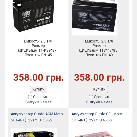
Ёмкость: 2,3 а/ч
Ёмкость: 2,3 а/ч
Размер
Размер
(Д*Ш*В)мм:114*39*87
(Д*Ш*В)мм:113*48*85
Пуск. ток EN: 45
Пуск. ток EN: 40
358.00 грн.
358.00 грн.
Купити
Купити
Сравнить
Сравнить
Відгуків немає
Відгуків немає
Аккумулятор Outdo AGM Moto
Аккумулятор Outdo GEL Moto
6CT-4R+(12V) YTX 5L-BS
6CT-4R+(12V) YTX4L-BS