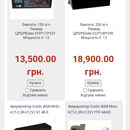
Ёмкость: 150 а/ч
Ёмкость: 200 а/ч
Размер
Размер
(Д*Ш*В)мм:333*172*221
(Д*Ш*В)мм:522*240*245
Мощность V: 12
Мощность V: 12
13,500.00
18,900.00
грн.
грн.
Купити
Купити
Сравнить
Сравнить
Відгуків немає
Відгуків немає
Аккумулятор Outdo AGM Moto
Аккумулятор Outdo AGM Moto
6CT-2,3R+(12V) GT 4B-5
6CT-2,3R+(12V) YTR 4A-BS