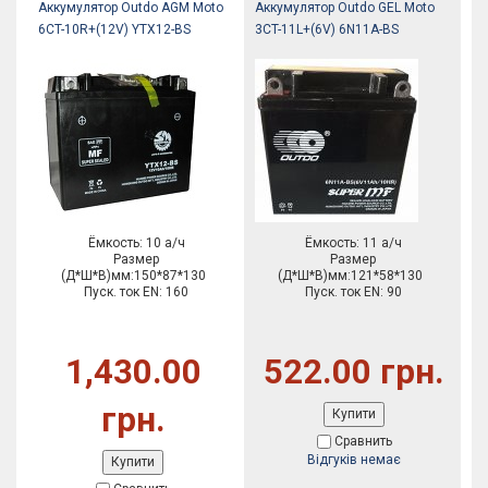
Аккумулятор Outdo AGM Moto
Аккумулятор Outdo GEL Moto
6CT-10R+(12V) YTX12-BS
3CT-11L+(6V) 6N11A-BS
Ёмкость: 10 а/ч
Ёмкость: 11 а/ч
Размер
Размер
(Д*Ш*В)мм:150*87*130
(Д*Ш*В)мм:121*58*130
Пуск. ток EN: 160
Пуск. ток EN: 90
1,430.00
522.00 грн.
грн.
Купити
Сравнить
Відгуків немає
Купити