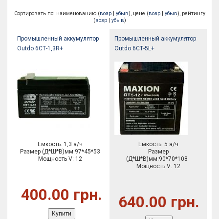
Сортировать по: наименованию (
возр
|
убыв
), цене (
возр
|
убыв
), рейтингу
(
возр
|
убыв
)
Промышленный аккумулятор
Промышленный аккумулятор
Outdo 6СТ-1,3R+
Outdo 6СТ-5L+
Ёмкость: 1,3 а/ч
Ёмкость: 5 а/ч
Размер (Д*Ш*В)мм:97*45*53
Размер
Мощность V: 12
(Д*Ш*В)мм:90*70*108
Мощность V: 12
400.00 грн.
640.00 грн.
Купити