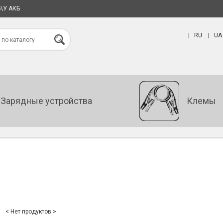
Б\У АКБ
|
RU
|
UA
Зарядные устройства
Клемы
< Нет продуктов >