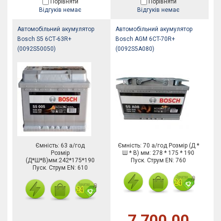
Порівняти
Порівняти
Відгуків немає
Відгуків немає
Автомобільний акумулятор
Автомобільний акумулятор
Bosch S5 6СТ-63R+
Bosch AGM 6CT-70R+
(0092S50050)
(0092S5A080)
Ємність: 63 а/год
Ємність: 70 а/год Розмір (Д *
Розмір
Ш * В) мм: 278 * 175 * 190
(Д*Ш*В)мм:242*175*190
Пуск. Струм EN: 760
Пуск. Струм EN: 610
7,700.00