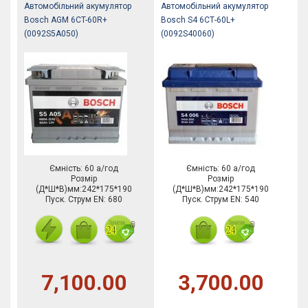
Автомобільний акумулятор
Автомобільний акумулятор
Bosch AGM 6CT-60R+
Bosch S4 6СТ-60L+
(0092S5A050)
(0092S40060)
Ємність: 60 а/год
Ємність: 60 а/год
Розмір
Розмір
(Д*Ш*В)мм:242*175*190
(Д*Ш*В)мм:242*175*190
Пуск. Струм EN: 680
Пуск. Струм EN: 540
7,100.00
3,700.00