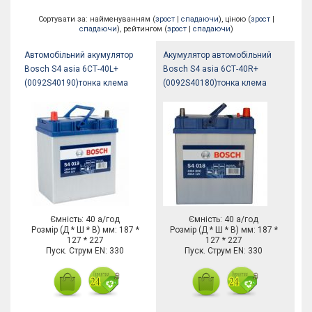
Сортувати за: найменуванням (
зрост
|
спадаючи
), ціною (
зрост
|
спадаючи
), рейтингом (
зрост
|
спадаючи
)
Автомобільний акумулятор
Акумулятор автомобільний
Bosch S4 asia 6СТ-40L+
Bosch S4 asia 6СТ-40R+
(0092S40190)тонка клема
(0092S40180)тонка клема
Ємність: 40 а/год
Ємність: 40 а/год
Розмір (Д * Ш * В) мм: 187 *
Розмір (Д * Ш * В) мм: 187 *
127 * 227
127 * 227
Пуск. Струм EN: 330
Пуск. Струм EN: 330