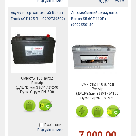
Відгуків немає
Відгуків немає
Акумулятор вантажний Bosch
Автомобільний акумулятор
Truck 6СТ-105 R+ (0092Т30500)
Bosch S5 6СТ-110R+
(0092S50150)
Ємність: 105 а/год
Розмір
Ємність: 110 а/год
(Д*Ш*В)мм:330*172*240
Розмір
Пуск. Струм EN: 800
(Д*Ш*В)мм:393*175*190
Пуск. Струм EN: 920
Порівняти
Відгуків немає
7,000.00