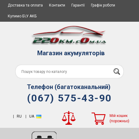
Доставка та оплата
Контакти
Гарантії
Графік роботи
Купимо Б\У АКБ
Магазин акумуляторів
Телефон (багатоканальний)
(067) 575-43-90
Мій кошик
|
RU
|
UA
(порожньо)