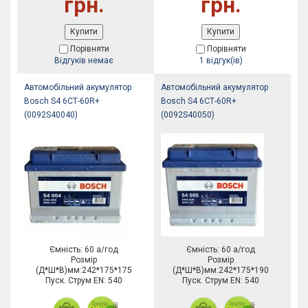
грн.
грн.
Купити
Купити
Порівняти
Порівняти
Відгуків немає
1 відгук(ів)
Автомобільний акумулятор
Автомобільний акумулятор
Bosch S4 6СТ-60R+
Bosch S4 6СТ-60R+
(0092S40040)
(0092S40050)
Ємність: 60 а/год
Ємність: 60 а/год
Розмір
Розмір
(Д*Ш*В)мм:242*175*175
(Д*Ш*В)мм:242*175*190
Пуск. Струм EN: 540
Пуск. Струм EN: 540