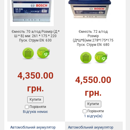
Ємність: 70 а/год Розмір (Д *
Ємність: 72 а/год
Ш * В) мм: 261 * 175 * 220
Розмір
Пуск. Струм EN: 630
(Д*Ш*В)мм:278*175*175
Пуск. Струм EN: 680
4,350.00
4,550.00
грн.
грн.
Купити
Купити
Порівняти
Порівняти
Відгуків немає
1 відгук(ів)
Автомобільний акумулятор
Автомобільний акумулятор