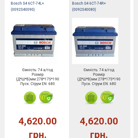
Bosch S4 6СТ-74L+
Bosch S4 6СТ-74R+
(0092S40090)
(0092S40080)
Ємність: 74 а/год
Ємність: 74 а/год
Розмір
Розмір
(Д*Ш*В)мм:278*175*190
(Д*Ш*В)мм:278*175*190
Пуск. Струм EN: 680
Пуск. Струм EN: 680
4,620.00
4,620.00
грн.
грн.