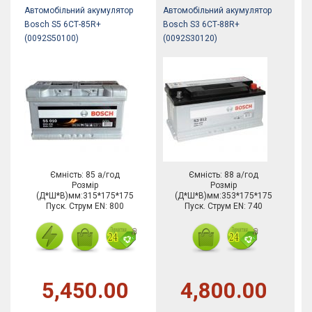
Автомобільний акумулятор
Автомобільний акумулятор
Bosch S5 6СТ-85R+
Bosch S3 6СТ-88R+
(0092S50100)
(0092S30120)
Ємність: 85 а/год
Ємність: 88 а/год
Розмір
Розмір
(Д*Ш*В)мм:315*175*175
(Д*Ш*В)мм:353*175*175
Пуск. Струм EN: 800
Пуск. Струм EN: 740
5,450.00
4,800.00