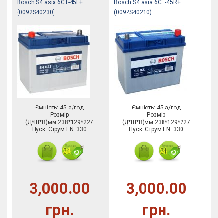
Bosch S4 asia 6СТ-45L+
Bosch S4 asia 6СТ-45R+
(0092S40230)
(0092S40210)
Ємність: 45 а/год
Ємність: 45 а/год
Розмір
Розмір
(Д*Ш*В)мм:238*129*227
(Д*Ш*В)мм:238*129*227
Пуск. Струм EN: 330
Пуск. Струм EN: 330
3,000.00
3,000.00
грн.
грн.