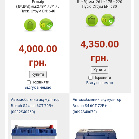
Розмір
Ш * В) мм: 261 * 175 * 220
(Д*Ш*В)мм:278*175*175
Пуск. Струм EN: 630
Пуск. Струм EN: 640
4,350.00
4,000.00
грн.
грн.
Купити
Купити
Порівняти
Порівняти
Відгуків немає
Відгуків немає
Автомобільний акумулятор
Автомобільний акумулятор
Bosch S4 asia 6СТ-70R+
Bosch S4 6СТ-72R+
(0092S40260)
(0092S40070)