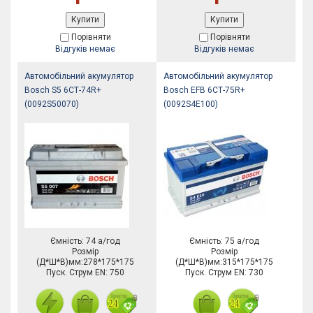
Купити
Купити
Порівняти
Порівняти
Відгуків немає
Відгуків немає
Автомобільний акумулятор
Автомобільний акумулятор
Bosch S5 6СТ-74R+
Bosch EFB 6СТ-75R+
(0092S50070)
(0092S4E100)
Ємність: 74 а/год
Ємність: 75 а/год
Розмір
Розмір
(Д*Ш*В)мм:278*175*175
(Д*Ш*В)мм:315*175*175
Пуск. Струм EN: 750
Пуск. Струм EN: 730