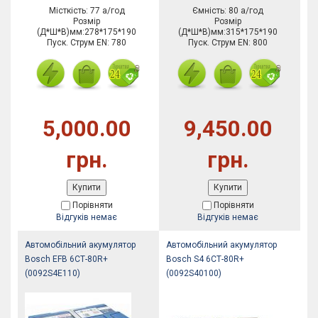
Місткість: 77 а/год
Ємність: 80 а/год
Розмір
Розмір
(Д*Ш*В)мм:278*175*190
(Д*Ш*В)мм:315*175*190
Пуск. Струм EN: 780
Пуск. Струм EN: 800
5,000.00
9,450.00
грн.
грн.
Купити
Купити
Порівняти
Порівняти
Відгуків немає
Відгуків немає
Автомобільний акумулятор
Автомобільний акумулятор
Bosch EFB 6СТ-80R+
Bosch S4 6СТ-80R+
(0092S4E110)
(0092S40100)