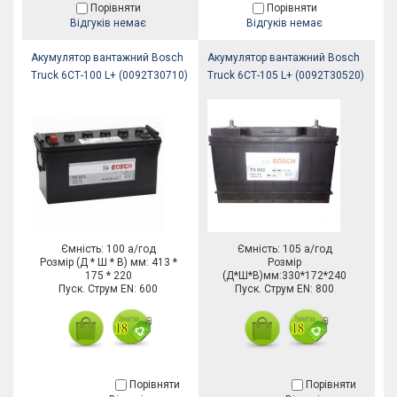
Порівняти
Порівняти
Відгуків немає
Відгуків немає
Акумулятор вантажний Bosch
Акумулятор вантажний Bosch
Truck 6СТ-100 L+ (0092Т30710)
Truck 6СТ-105 L+ (0092Т30520)
Ємність: 100 а/год
Ємність: 105 а/год
Розмір (Д * Ш * В) мм: 413 *
Розмір
175 * 220
(Д*Ш*В)мм:330*172*240
Пуск. Струм EN: 600
Пуск. Струм EN: 800
Порівняти
Порівняти