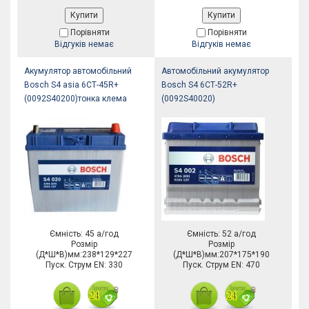
Купити
Купити
Порівняти
Порівняти
Відгуків немає
Відгуків немає
Акумулятор автомобільний
Автомобільний акумулятор
Bosch S4 asia 6СТ-45R+
Bosch S4 6СТ-52R+
(0092S40200)тонка клема
(0092S40020)
Ємність: 45 а/год
Ємність: 52 а/год
Розмір
Розмір
(Д*Ш*В)мм:238*129*227
(Д*Ш*В)мм:207*175*190
Пуск. Струм EN: 330
Пуск. Струм EN: 470