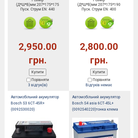
Розмір
Розмір
(Д*Ш*В)мм:207*175*175
(Д*Ш*В)мм:207*175*190
Пуск. Струм EN: 440
Пуск. Струм EN: 400
2,950.00
2,800.00
грн.
грн.
Купити
Купити
Порівняти
Порівняти
3 відгук(ів)
Відгуків немає
Автомобільний акумулятор
Автомобільний акумулятор
Bosch S3 6СТ-45R+
Bosch S4 asia 6СТ-45L+
(0092S30020)
(0092S40220)тонка клема