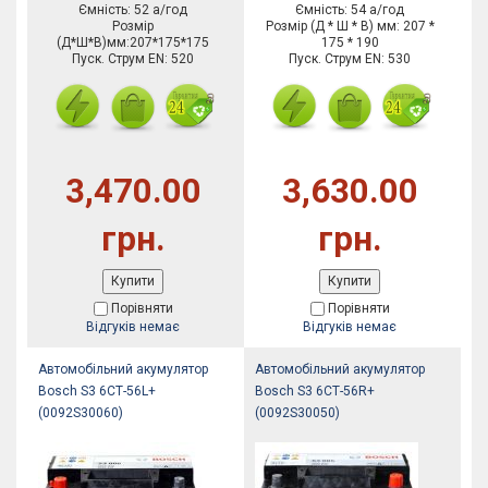
Ємність: 52 а/год
Ємність: 54 а/год
Розмір
Розмір (Д * Ш * В) мм: 207 *
(Д*Ш*В)мм:207*175*175
175 * 190
Пуск. Струм EN: 520
Пуск. Струм EN: 530
3,470.00
3,630.00
грн.
грн.
Купити
Купити
Порівняти
Порівняти
Відгуків немає
Відгуків немає
Автомобільний акумулятор
Автомобільний акумулятор
Bosch S3 6СТ-56L+
Bosch S3 6СТ-56R+
(0092S30060)
(0092S30050)