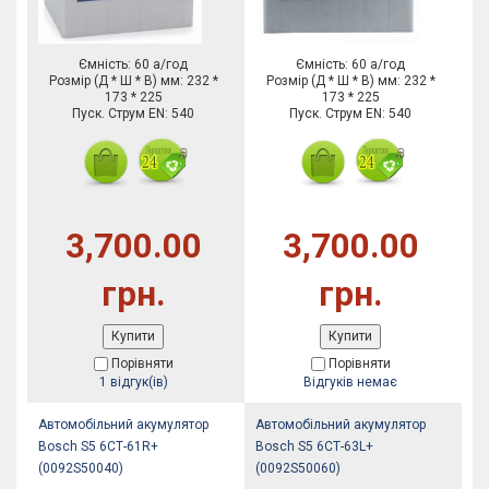
Ємність: 60 а/год
Ємність: 60 а/год
Розмір (Д * Ш * В) мм: 232 *
Розмір (Д * Ш * В) мм: 232 *
173 * 225
173 * 225
Пуск. Струм EN: 540
Пуск. Струм EN: 540
3,700.00
3,700.00
грн.
грн.
Купити
Купити
Порівняти
Порівняти
1 відгук(ів)
Відгуків немає
Автомобільний акумулятор
Автомобільний акумулятор
Bosch S5 6СТ-61R+
Bosch S5 6СТ-63L+
(0092S50040)
(0092S50060)