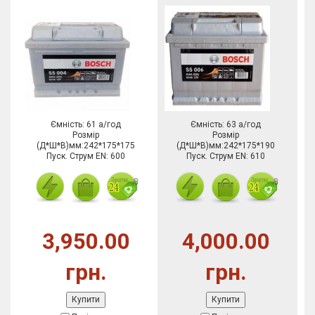
Ємність: 61 а/год
Ємність: 63 а/год
Розмір
Розмір
(Д*Ш*В)мм:242*175*175
(Д*Ш*В)мм:242*175*190
Пуск. Струм EN: 600
Пуск. Струм EN: 610
3,950.00
4,000.00
грн.
грн.
Купити
Купити