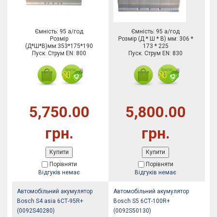
Ємність: 95 а/год
Ємність: 95 а/год
Розмір
Розмір (Д * Ш * В) мм: 306 *
(Д*Ш*В)мм:353*175*190
173 * 225
Пуск. Струм EN: 800
Пуск. Струм EN: 830
5,750.00
5,800.00
грн.
грн.
Купити
Купити
Порівняти
Порівняти
Відгуків немає
Відгуків немає
Автомобільний акумулятор
Автомобільний акумулятор
Bosch S4 asia 6СТ-95R+
Bosch S5 6СТ-100R+
(0092S40280)
(0092S50130)