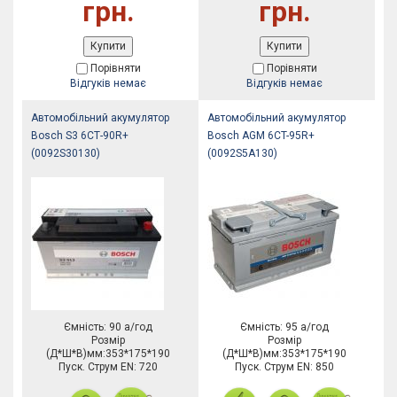
грн.
грн.
Купити
Купити
Порівняти
Порівняти
Відгуків немає
Відгуків немає
Автомобільний акумулятор
Автомобільний акумулятор
Bosch S3 6СТ-90R+
Bosch AGM 6CT-95R+
(0092S30130)
(0092S5A130)
Ємність: 90 а/год
Ємність: 95 а/год
Розмір
Розмір
(Д*Ш*В)мм:353*175*190
(Д*Ш*В)мм:353*175*190
Пуск. Струм EN: 720
Пуск. Струм EN: 850